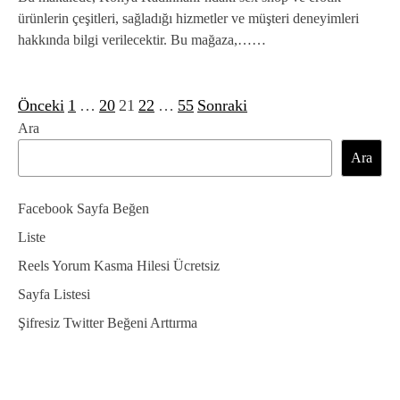
ürünlerin çeşitleri, sağladığı hizmetler ve müşteri deneyimleri
hakkında bilgi verilecektir. Bu mağaza,……
Önceki
1
…
20
21
22
…
55
Sonraki
Y
Ara
a
Ara
z
ı
Facebook Sayfa Beğen
s
Liste
a
Reels Yorum Kasma Hilesi Ücretsiz
Sayfa Listesi
y
Şifresiz Twitter Beğeni Arttırma
f
a
l