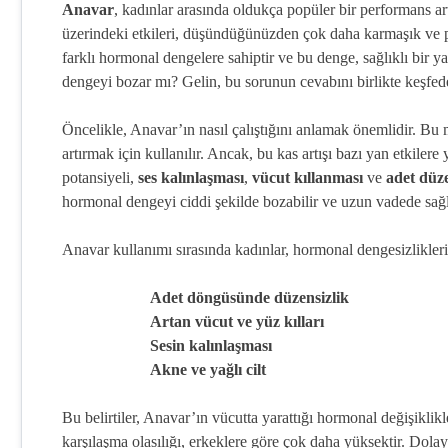
Anavar
, kadınlar arasında oldukça popüler bir performans 
üzerindeki etkileri, düşündüğünüzden çok daha karmaşık ve pot
farklı hormonal dengelere sahiptir ve bu denge, sağlıklı bir 
dengeyi bozar mı? Gelin, bu sorunun cevabını birlikte keşfed
Öncelikle, Anavar’ın nasıl çalıştığını anlamak önemlidir. Bu m
artırmak için kullanılır. Ancak, bu kas artışı bazı yan etkilere 
potansiyeli,
ses kalınlaşması
,
vücut kıllanması
ve
adet düze
hormonal dengeyi ciddi şekilde bozabilir ve uzun vadede sağlı
Anavar kullanımı sırasında kadınlar, hormonal dengesizliklerin 
Adet döngüsünde düzensizlik
Artan vücut ve yüz kılları
Sesin kalınlaşması
Akne ve yağlı cilt
Bu belirtiler, Anavar’ın vücutta yarattığı hormonal değişiklikl
karşılaşma olasılığı, erkeklere göre çok daha yüksektir. Dola