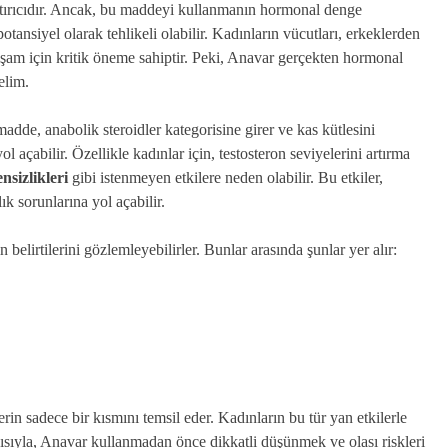
artırıcıdır. Ancak, bu maddeyi kullanmanın hormonal denge
ansiyel olarak tehlikeli olabilir. Kadınların vücutları, erkeklerden
yaşam için kritik öneme sahiptir. Peki, Anavar gerçekten hormonal
elim.
adde, anabolik steroidler kategorisine girer ve kas kütlesini
yol açabilir. Özellikle kadınlar için, testosteron seviyelerini artırma
nsizlikleri
gibi istenmeyen etkilere neden olabilir. Bu etkiler,
k sorunlarına yol açabilir.
belirtilerini gözlemleyebilirler. Bunlar arasında şunlar yer alır:
erin sadece bir kısmını temsil eder. Kadınların bu tür yan etkilerle
yısıyla, Anavar kullanmadan önce dikkatli düşünmek ve olası riskleri