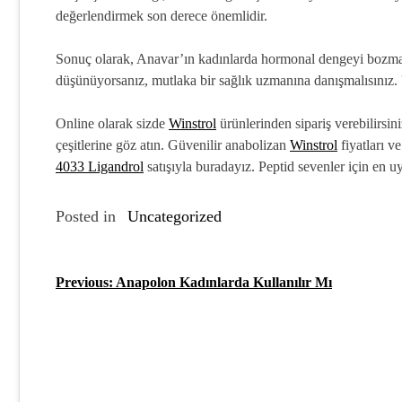
değerlendirmek son derece önemlidir.
Sonuç olarak, Anavar’ın kadınlarda hormonal dengeyi bozma
düşünüyorsanız, mutlaka bir sağlık uzmanına danışmalısınız. 
Online olarak sizde
Winstrol
ürünlerinden sipariş verebilirs
çeşitlerine göz atın. Güvenilir anabolizan
Winstrol
fiyatları v
4033 Ligandrol
satışıyla buradayız. Peptid sevenler için en 
Posted in
Uncategorized
Previous:
Anapolon Kadınlarda Kullanılır Mı
Y
a
z
ı