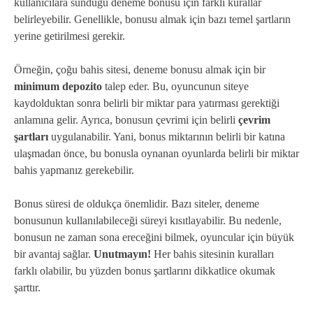
kullanıcılara sunduğu deneme bonusu için farklı kurallar
belirleyebilir. Genellikle, bonusu almak için bazı temel şartların
yerine getirilmesi gerekir.
Örneğin, çoğu bahis sitesi, deneme bonusu almak için bir
minimum depozito
talep eder. Bu, oyuncunun siteye
kaydolduktan sonra belirli bir miktar para yatırması gerektiği
anlamına gelir. Ayrıca, bonusun çevrimi için belirli
çevrim
şartları
uygulanabilir. Yani, bonus miktarının belirli bir katına
ulaşmadan önce, bu bonusla oynanan oyunlarda belirli bir miktar
bahis yapmanız gerekebilir.
Bonus süresi de oldukça önemlidir. Bazı siteler, deneme
bonusunun kullanılabileceği süreyi kısıtlayabilir. Bu nedenle,
bonusun ne zaman sona ereceğini bilmek, oyuncular için büyük
bir avantaj sağlar.
Unutmayın!
Her bahis sitesinin kuralları
farklı olabilir, bu yüzden bonus şartlarını dikkatlice okumak
şarttır.