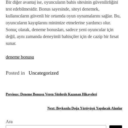
Bir diğer avantaj ise, oyuncuların bahis sitesinin güvenilirliğini
test edebilmesidir. Bonus sayesinde, siteyi denemek,
kullanıcıların güvenli bir ortamda oyun oynamalarını sağlar. Bu,
oyuncuların kayıplarını minimize etmelerine yardımcı olur.
Sonuç olarak, deneme bonusları, sadece yeni oyuncular için
değil, aynı zamanda deneyimli bahisçiler için de cazip bir fırsat
sunar.
deneme bonusu
Posted in
Uncategorized
Y
Previous:
Deneme Bonusu Veren Sitelerde Kazanan Hikayeleri
a
Next:
Beykozda Doğa Yürüyüşü Yapılacak Alanlar
z
Ara
ı