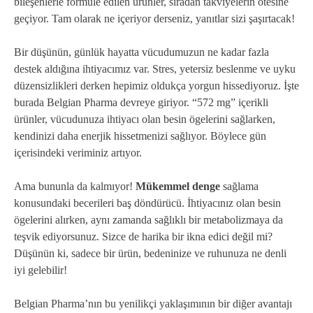
bileşenlerle formüle edilen ürünler, sıradan takviyelerin ötesine
geçiyor. Tam olarak ne içeriyor derseniz, yanıtlar sizi şaşırtacak!
Bir düşünün, günlük hayatta vücudumuzun ne kadar fazla
destek aldığına ihtiyacımız var. Stres, yetersiz beslenme ve uyku
düzensizlikleri derken hepimiz oldukça yorgun hissediyoruz. İşte
burada Belgian Pharma devreye giriyor. “572 mg” içerikli
ürünler, vücudunuza ihtiyacı olan besin ögelerini sağlarken,
kendinizi daha enerjik hissetmenizi sağlıyor. Böylece gün
içerisindeki veriminiz artıyor.
Ama bununla da kalmıyor!
Mükemmel denge
sağlama
konusundaki becerileri baş döndürücü. İhtiyacınız olan besin
ögelerini alırken, aynı zamanda sağlıklı bir metabolizmaya da
teşvik ediyorsunuz. Sizce de harika bir ikna edici değil mi?
Düşünün ki, sadece bir ürün, bedeninize ve ruhunuza ne denli
iyi gelebilir!
Belgian Pharma’nın bu yenilikçi yaklaşımının bir diğer avantajı