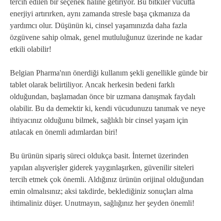
tercih edilen bir seçenek haline getiriyor. Bu bitkiler vücutta
enerjiyi artırırken, aynı zamanda stresle başa çıkmanıza da
yardımcı olur. Düşünün ki, cinsel yaşamınızda daha fazla
özgüvene sahip olmak, genel mutluluğunuz üzerinde ne kadar
etkili olabilir!
Belgian Pharma'nın önerdiği kullanım şekli genellikle günde bir
tablet olarak belirtiliyor. Ancak herkesin bedeni farklı
olduğundan, başlamadan önce bir uzmana danışmak faydalı
olabilir. Bu da demektir ki, kendi vücudunuzu tanımak ve neye
ihtiyacınız olduğunu bilmek, sağlıklı bir cinsel yaşam için
atılacak en önemli adımlardan biri!
Bu ürünün sipariş süreci oldukça basit. İnternet üzerinden
yapılan alışverişler giderek yaygınlaşırken, güvenilir siteleri
tercih etmek çok önemli. Aldığınız ürünün orijinal olduğundan
emin olmalısınız; aksi takdirde, beklediğiniz sonuçları alma
ihtimaliniz düşer. Unutmayın, sağlığınız her şeyden önemli!