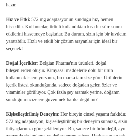
hazır.
Hız ve Etki
: 572 mg adaptasyonun sunduğu hız, hemen
hissedilir. Kullanıcılar, ürünü kullandıktan kısa bir süre sonra
etkilerini hissetmeye başlarlar. Bu durum, sizin için bir kıvılcım
yaratabilir. Hızlı ve etkili bir çözüm arayanlar için ideal bir
seçenek!
Doğal İçerikler
: Belgian Pharma'nın ürünleri, doğal
bileşenlerden oluşur. Kimyasal maddelerle dolu bir ürün
kullanmak istemiyorsanız, bu marka tam size göre. Ürünlerin
içerik listesi okunduğunda, sadece doğadan gelen özler ve
vitaminler görülüyor. Çok fazla şey aramak yerine, doğanın
sunduğu mucizelere güvenmek harika değil mi?
Kişiselleştirilmiş Deneyim
: Her bireyin cinsel yaşamı farklıdır.
572 mg adaptasyon, kişiselleştirilmiş bir deneyim sunarak, sizin
ihtiyaçlarınıza göre şekilleniyor. Bu, sadece bir ürün değil, aynı
zamanda sizi anlama ve değer verme çabası. Herkese uyan tek