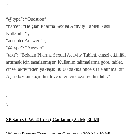
},
“@type”: “Question”,
“name”: “Belgian Pharma Sexual Activity Tableti Nasıl
Kullanılır?”,
“acceptedAnswer”: {
“@type”: “Answer”,
“text”: “Belgian Pharma Sexual Activity Tableti, cinsel etkinliği
artırmak için tasarlanmıştır. Kullanım talimatlarına göre, tablet,
cinsel aktiviteden yaklaşık 30-60 dakika önce su ile alınmalıdır.
Aşırı dozdan kaçınılmalı ve önerilen doza uyulmalıdır.”
}
]
}
SP Sarms GW-501516 ( Cardarine) 25 Mg 30 Ml
Volume Pharma Testosterone Cypionate 200 Mg 10 Ml