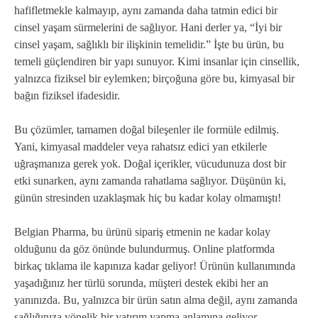
hafifletmekle kalmayıp, aynı zamanda daha tatmin edici bir
cinsel yaşam sürmelerini de sağlıyor. Hani derler ya, “İyi bir
cinsel yaşam, sağlıklı bir ilişkinin temelidir.” İşte bu ürün, bu
temeli güçlendiren bir yapı sunuyor. Kimi insanlar için cinsellik,
yalnızca fiziksel bir eylemken; birçoğuna göre bu, kimyasal bir
bağın fiziksel ifadesidir.
Bu çözümler, tamamen doğal bileşenler ile formüle edilmiş.
Yani, kimyasal maddeler veya rahatsız edici yan etkilerle
uğraşmanıza gerek yok. Doğal içerikler, vücudunuza dost bir
etki sunarken, aynı zamanda rahatlama sağlıyor. Düşünün ki,
günün stresinden uzaklaşmak hiç bu kadar kolay olmamıştı!
Belgian Pharma, bu ürünü sipariş etmenin ne kadar kolay
olduğunu da göz önünde bulundurmuş. Online platformda
birkaç tıklama ile kapınıza kadar geliyor! Ürünün kullanımında
yaşadığınız her türlü sorunda, müşteri destek ekibi her an
yanınızda. Bu, yalnızca bir ürün satın alma değil, aynı zamanda
sağlığınıza yönelik bir yatırım yapma anlamına geliyor.