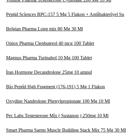
Peptid Sci̇ences BPC-157 5 Mg 5 Flakon + Anti̇i̇bakteri̇yel Su
Belgian Pharma Long mix 80 Mg 30 Ml
Opiox Pharma Clenbuterol 40 mcg 100 Tablet
Magnus Pharma Turinabol 10 Mg 100 Tablet
İran Hormone Decandrolone 25mg 10 ampul
Bi̇o Pepti̇d Hgh Fragment (176-191) 5 Mg 1 Flakon
Oxydine Nandrolone Phenylpropionate 100 Mg 10 Ml
Pec Labs Testesterone Mi̇x ( Sustanon ) 250mg 10 Ml
Smart Pharma Sarms Muscle Building Stack Mix 75 Mg 30 Ml