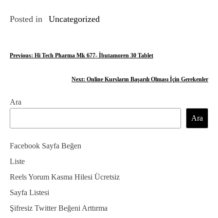
Posted in
Uncategorized
Y
Previous:
Hi Tech Pharma Mk 677- İbutamoren 30 Tablet
a
Next:
Online Kursların Başarılı Olması İçin Gerekenler
z
Ara
ı
Ara
g
e
Facebook Sayfa Beğen
z
Liste
Reels Yorum Kasma Hilesi Ücretsiz
i
Sayfa Listesi
n
Şifresiz Twitter Beğeni Arttırma
m