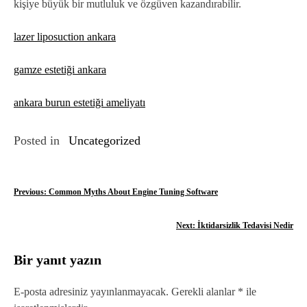
kişiye büyük bir mutluluk ve özgüven kazandırabilir.
lazer liposuction ankara
gamze estetiği ankara
ankara burun estetiği ameliyatı
Posted in
Uncategorized
Y
Previous:
Common Myths About Engine Tuning Software
a
Next:
İktidarsizlik Tedavisi Nedir
z
Bir yanıt yazın
ı
g
E-posta adresiniz yayınlanmayacak.
Gerekli alanlar
*
ile