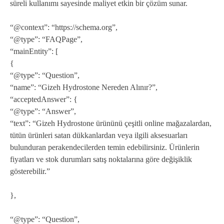
süreli kullanımı sayesinde maliyet etkin bir çözüm sunar.
“@context”: “https://schema.org”,
“@type”: “FAQPage”,
“mainEntity”: [
{
“@type”: “Question”,
“name”: “Gizeh Hydrostone Nereden Alınır?”,
“acceptedAnswer”: {
“@type”: “Answer”,
“text”: “Gizeh Hydrostone ürününü çeşitli online mağazalardan,
tütün ürünleri satan dükkanlardan veya ilgili aksesuarları
bulunduran perakendecilerden temin edebilirsiniz. Ürünlerin
fiyatları ve stok durumları satış noktalarına göre değişiklik
gösterebilir.”
},
“@type”: “Question”,