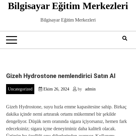
Bilgisayar Eğitim Merkezleri
Skip
to
content
Bilgisayar Eğitim Merkezleri
Gizeh Hydrostone nemlendirici Satın Al
Uncategorized
Ekim 26, 2024
by
admin
Gizeh Hydrostone, suyu hızla emme kapasitesine sahip. Birkaç
dakika içinde nemi artırarak ortamı mükemmel bir şekilde
dengeliyor. Düşük nem oranında sigara içiyorsanız, hemen fark
edeceksiniz; sigara içme deneyiminiz daha kaliteli olacak.
Ürünün bu özelliği onu diğerlerinden ayırıyor. Kullanımı