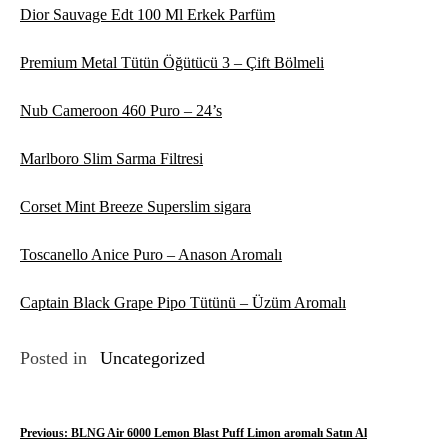
Dior Sauvage Edt 100 Ml Erkek Parfüm
Premium Metal Tütün Öğütücü 3 – Çift Bölmeli
Nub Cameroon 460 Puro – 24’s
Marlboro Slim Sarma Filtresi
Corset Mint Breeze Superslim sigara
Toscanello Anice Puro – Anason Aromalı
Captain Black Grape Pipo Tütünü – Üzüm Aromalı
Posted in
Uncategorized
Y
Previous:
BLNG Air 6000 Lemon Blast Puff Limon aromalı Satın Al