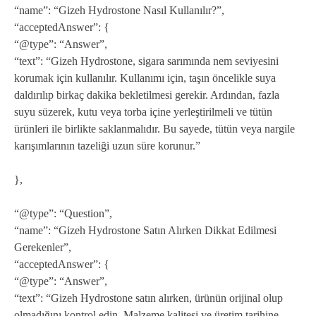
“name”: “Gizeh Hydrostone Nasıl Kullanılır?”,
“acceptedAnswer”: {
“@type”: “Answer”,
“text”: “Gizeh Hydrostone, sigara sarımında nem seviyesini
korumak için kullanılır. Kullanımı için, taşın öncelikle suya
daldırılıp birkaç dakika bekletilmesi gerekir. Ardından, fazla
suyu süzerek, kutu veya torba içine yerleştirilmeli ve tütün
ürünleri ile birlikte saklanmalıdır. Bu sayede, tütün veya nargile
karışımlarının tazeliği uzun süre korunur.”
},
“@type”: “Question”,
“name”: “Gizeh Hydrostone Satın Alırken Dikkat Edilmesi
Gerekenler”,
“acceptedAnswer”: {
“@type”: “Answer”,
“text”: “Gizeh Hydrostone satın alırken, ürünün orijinal olup
olmadığını kontrol edin. Malzeme kalitesi ve üretim tarihine