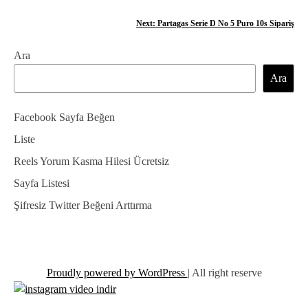
a
Next:
Partagas Serie D No 5 Puro 10s Sipariş
z
Ara
ı
Ara
g
e
Facebook Sayfa Beğen
z
Liste
Reels Yorum Kasma Hilesi Ücretsiz
i
Sayfa Listesi
n
Şifresiz Twitter Beğeni Arttırma
m
e
s
Proudly powered by WordPress
|
All right reserve
i