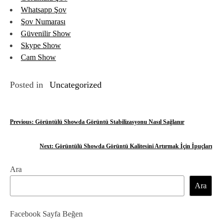
Whatsapp Şov
Şov Numarası
Güvenilir Show
Skype Show
Cam Show
Posted in
Uncategorized
Y
Previous:
Görüntülü Showda Görüntü Stabilizasyonu Nasıl Sağlanır
a
Next:
Görüntülü Showda Görüntü Kalitesini Artırmak İçin İpuçları
z
Ara
ı
Ara
g
e
Facebook Sayfa Beğen