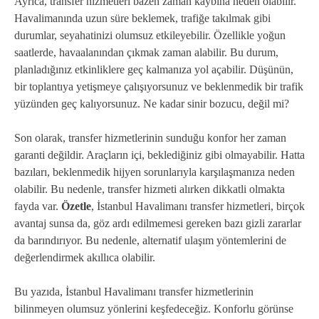
Ayrıca, transfer hizmetleri bazen zaman kaybına neden olabilir.
Havalimanında uzun süre beklemek, trafiğe takılmak gibi
durumlar, seyahatinizi olumsuz etkileyebilir. Özellikle yoğun
saatlerde, havaalanından çıkmak zaman alabilir. Bu durum,
planladığınız etkinliklere geç kalmanıza yol açabilir. Düşünün,
bir toplantıya yetişmeye çalışıyorsunuz ve beklenmedik bir trafik
yüzünden geç kalıyorsunuz. Ne kadar sinir bozucu, değil mi?
Son olarak, transfer hizmetlerinin sunduğu konfor her zaman
garanti değildir. Araçların içi, beklediğiniz gibi olmayabilir. Hatta
bazıları, beklenmedik hijyen sorunlarıyla karşılaşmanıza neden
olabilir. Bu nedenle, transfer hizmeti alırken dikkatli olmakta
fayda var.
Özetle
, İstanbul Havalimanı transfer hizmetleri, birçok
avantaj sunsa da, göz ardı edilmemesi gereken bazı gizli zararlar
da barındırıyor. Bu nedenle, alternatif ulaşım yöntemlerini de
değerlendirmek akıllıca olabilir.
Bu yazıda, İstanbul Havalimanı transfer hizmetlerinin
bilinmeyen olumsuz yönlerini keşfedeceğiz. Konforlu görünse