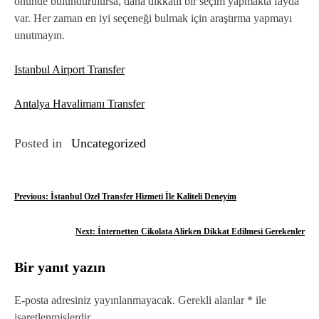
önünde bulundurulursa, daha dikkatli bir seçim yapmakta fayda
var. Her zaman en iyi seçeneği bulmak için araştırma yapmayı
unutmayın.
Istanbul Airport Transfer
Antalya Havalimanı Transfer
Posted in
Uncategorized
Y
Previous:
İstanbul Ozel Transfer Hizmeti İle Kaliteli Deneyim
a
Next:
İnternetten Cikolata Alirken Dikkat Edilmesi Gerekenler
z
Bir yanıt yazın
ı
g
E-posta adresiniz yayınlanmayacak.
Gerekli alanlar
*
ile
işaretlenmişlerdir