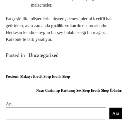
malzemeler.
Bu çeşitlilik, müşterilerin alışveriş deneyimlerini
keyifli
hale
getirirken, aynı zamanda
gizlilik
ve
konfor
sunmaktadır.
Herkesin kendine uygun bir şey bulabileceği bu mağaza,
Karabük’te fark yaratıyor.
Posted in
Uncategorized
Y
Previous:
Malatya Erotik Shop Erotik Shop
a
Next:
Gaziantep Karkamış Sex Shop Erotik Shop Ürünleri
z
Ara
ı
Ara
g