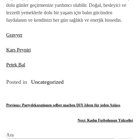
dolu günler geçirmenize yardımcı olabilir. Doğal, besleyici ve
lezzetli yemeklerle dolu bir yaşam için balın gücünden
faydalanın ve kendinizi her gün sağlıklı ve enerjik hissedin.
Gravyer
Kars Peyniri
Petek Bal
Posted in
Uncategorized
Y
Previous:
Partydekorationen selber machen DIY-Ideen für jeden Anlass
a
Next:
Kadın Futbolunun Yükselişi
z
Ara