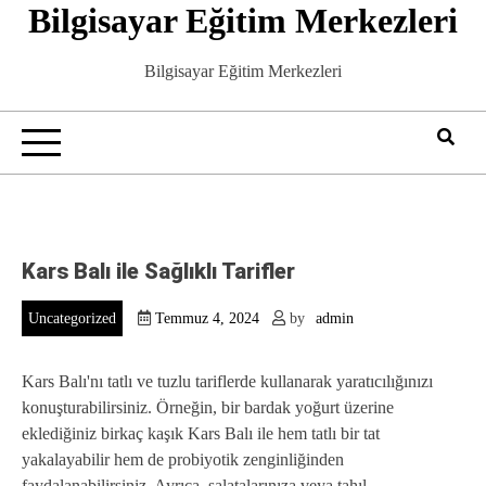
Bilgisayar Eğitim Merkezleri
Skip
to
content
Bilgisayar Eğitim Merkezleri
Kars Balı ile Sağlıklı Tarifler
Uncategorized
Temmuz 4, 2024
by
admin
Kars Balı'nı tatlı ve tuzlu tariflerde kullanarak yaratıcılığınızı
konuşturabilirsiniz. Örneğin, bir bardak yoğurt üzerine
eklediğiniz birkaç kaşık Kars Balı ile hem tatlı bir tat
yakalayabilir hem de probiyotik zenginliğinden
faydalanabilirsiniz. Ayrıca, salatalarınıza veya tahıl