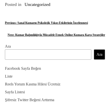
Posted in
Uncategorized
Y
Previous:
Sanal Kumarın Psikolojik Yıkıcı Etkilerinin İncelenmesi
a
Next:
Kumar Bağımlılığıyla Mücadele Etmek Online Kumara Karşı Stratejiler
z
Ara
ı
Ara
g
e
Facebook Sayfa Beğen
z
Liste
Reels Yorum Kasma Hilesi Ücretsiz
i
Sayfa Listesi
n
Şifresiz Twitter Beğeni Arttırma
m