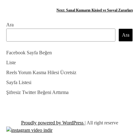
a
z
Next:
Sanal Kumarın Kişisel ve Sosyal Zararları
ı
Ara
g
Ara
e
Facebook Sayfa Beğen
z
Liste
i
Reels Yorum Kasma Hilesi Ücretsiz
n
Sayfa Listesi
m
Şifresiz Twitter Beğeni Arttırma
e
s
i
Proudly powered by WordPress
|
All right reserve