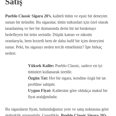
Satış
Pueblo Classic Sigara 20’s
, kaliteli tütün ve eşsiz bir deneyim
sunan bir üründür. Bu sigaralar, tütün tutkunları için özel olarak
tasarlanmış ve her bir dumanında derin bir tat bırakmayı
hedefleyen bir ürün serisidir. Düşük katran ve nikotin
oranlarıyla, hem lezzetli hem de daha hafif bir içim deneyimi
sunar. Peki, bu sigarayı neden tercih etmelisiniz? İşte birkaç
neden:
Yüksek Kalite:
Pueblo Classic, sadece en iyi
tütünleri kullanarak üretilir.
Özgün Tat:
Her bir sigara, kendine özgü bir tat
profiline sahiptir.
Uygun Fiyat:
Kalitesine göre oldukça makul bir
fiyat aralığındadır.
Bu sigaraların fiyatı, bulunduğunuz yere ve satış noktasına göre
değişiklik gösterebilir. Genellikle,
Pueblo Classic Sigara 20’s