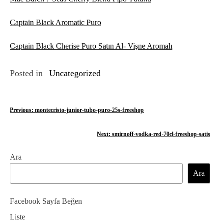
Captain Black Aromatic Puro
Captain Black Cherise Puro Satın Al- Vişne Aromalı
Posted in
Uncategorized
Y
Previous:
montecristo-junior-tubo-puro-25s-freeshop
a
Next:
smirnoff-vodka-red-70cl-freeshop-satis
z
Ara
ı
Ara
g
e
Facebook Sayfa Beğen
z
Liste