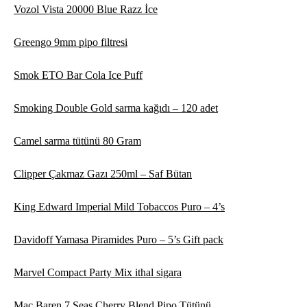
Vozol Vista 20000 Blue Razz İce
Greengo 9mm pipo filtresi
Smok ETO Bar Cola Ice Puff
Smoking Double Gold sarma kağıdı – 120 adet
Camel sarma tütünü 80 Gram
Clipper Çakmaz Gazı 250ml – Saf Bütan
King Edward Imperial Mild Tobaccos Puro – 4’s
Davidoff Yamasa Piramides Puro – 5’s Gift pack
Marvel Compact Party Mix ithal sigara
Mac Baren 7 Seas Cherry Blend Pipo Tütünü