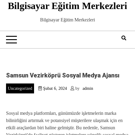
Bilgisayar Eğitim Merkezleri
Skip
to
content
Bilgisayar Eğitim Merkezleri
Samsun Vezirköprü Sosyal Medya Ajansı
Uncategorized
Şubat 6, 2024
by
admin
Sosyal medya platformları, günümüzde işletmelerin marka
bilinirliğini artırmak ve potansiyel müşterilere ulaşmak için en
etkili araçlardan biri haline gelmiştir. Bu nedenle, Samsun
Vezirköprü'de faaliyet gösteren işletmelere yönelik sosyal medya