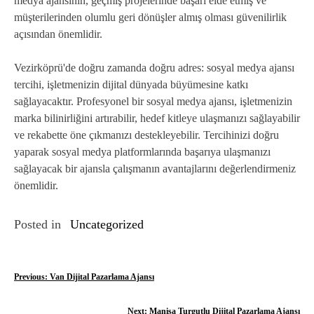
medya ajansının, geçmiş projelerinde başarı elde etmiş ve
müşterilerinden olumlu geri dönüşler almış olması güvenilirlik
açısından önemlidir.
Vezirköprü'de doğru zamanda doğru adres: sosyal medya ajansı
tercihi, işletmenizin dijital dünyada büyümesine katkı
sağlayacaktır. Profesyonel bir sosyal medya ajansı, işletmenizin
marka bilinirliğini artırabilir, hedef kitleye ulaşmanızı sağlayabilir
ve rekabette öne çıkmanızı destekleyebilir. Tercihinizi doğru
yaparak sosyal medya platformlarında başarıya ulaşmanızı
sağlayacak bir ajansla çalışmanın avantajlarını değerlendirmeniz
önemlidir.
Posted in
Uncategorized
Y
Previous:
Van Dijital Pazarlama Ajansı
a
Next:
Manisa Turgutlu Dijital Pazarlama Ajansı