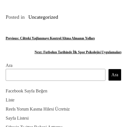
Posted in
Uncategorized
Y
Previous:
Ciltteki Yağlanmayı Kontrol Altına Almanın Yolları
a
Next:
Futbolun Tarihinde İlk Spor Psikolojisi Uygulamaları
z
Ara
ı
Ara
g
e
Facebook Sayfa Beğen
z
Liste
Reels Yorum Kasma Hilesi Ücretsiz
i
Sayfa Listesi
n