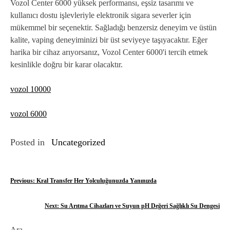
Vozol Center 6000 yüksek performansı, eşsiz tasarımı ve
kullanıcı dostu işlevleriyle elektronik sigara severler için
mükemmel bir seçenektir. Sağladığı benzersiz deneyim ve üstün
kalite, vaping deneyiminizi bir üst seviyeye taşıyacaktır. Eğer
harika bir cihaz arıyorsanız, Vozol Center 6000'i tercih etmek
kesinlikle doğru bir karar olacaktır.
vozol 10000
vozol 6000
Posted in
Uncategorized
Y
Previous:
Kral Transfer Her Yolculuğunuzda Yanınızda
a
Next:
Su Arıtma Cihazları ve Suyun pH Değeri Sağlıklı Su Dengesi
z
Ara