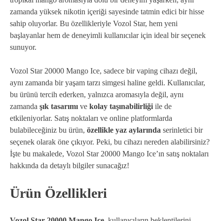
zamanda yüksek nikotin içeriği sayesinde tatmin edici bir hisse
sahip oluyorlar. Bu özellikleriyle Vozol Star, hem yeni
başlayanlar hem de deneyimli kullanıcılar için ideal bir seçenek
sunuyor.
Vozol Star 20000 Mango Ice, sadece bir vaping cihazı değil,
aynı zamanda bir yaşam tarzı simgesi haline geldi. Kullanıcılar,
bu ürünü tercih ederken, yalnızca aromasıyla değil, aynı
zamanda
şık tasarımı
ve
kolay taşınabilirliği
ile de
etkileniyorlar. Satış noktaları ve online platformlarda
bulabileceğiniz bu ürün,
özellikle yaz aylarında
serinletici bir
seçenek olarak öne çıkıyor. Peki, bu cihazı nereden alabilirsiniz?
İşte bu makalede, Vozol Star 20000 Mango Ice’ın satış noktaları
hakkında da detaylı bilgiler sunacağız!
Ürün Özellikleri
Vozol Star 20000 Mango Ice
, kullanıcıların beklentilerini