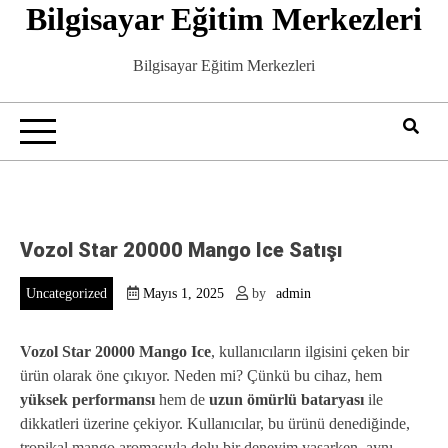
Bilgisayar Eğitim Merkezleri
Skip
to
content
Bilgisayar Eğitim Merkezleri
Vozol Star 20000 Mango Ice Satışı
Uncategorized
Mayıs 1, 2025
by
admin
Vozol Star 20000 Mango Ice
, kullanıcıların ilgisini çeken bir
ürün olarak öne çıkıyor. Neden mi? Çünkü bu cihaz, hem
yüksek performansı
hem de
uzun ömürlü bataryası
ile
dikkatleri üzerine çekiyor. Kullanıcılar, bu ürünü denediğinde,
tropikal mango aromasıyla dolu bir deneyim yaşarken, aynı