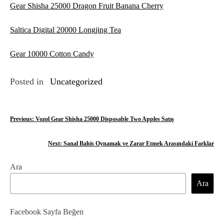
Gear Shisha 25000 Dragon Fruit Banana Cherry
Saltica Digital 20000 Longjing Tea
Gear 10000 Cotton Candy
Posted in
Uncategorized
Y
Previous:
Vozol Gear Shisha 25000 Disposable Two Apples Satış
a
Next:
Sanal Bahis Oynamak ve Zarar Etmek Arasındaki Farklar
z
Ara
ı
Ara
g
e
Facebook Sayfa Beğen