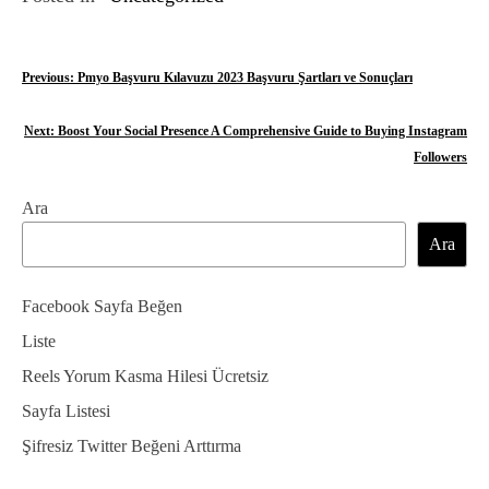
Y
Previous:
Pmyo Başvuru Kılavuzu 2023 Başvuru Şartları ve Sonuçları
a
Next:
Boost Your Social Presence A Comprehensive Guide to Buying Instagram
z
Followers
ı
Ara
g
Ara
e
Facebook Sayfa Beğen
z
Liste
i
Reels Yorum Kasma Hilesi Ücretsiz
n
Sayfa Listesi
m
Şifresiz Twitter Beğeni Arttırma
e