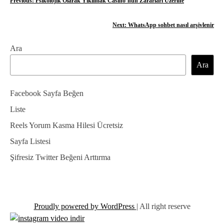
Y
Previous:
Psikolojik Olarak Yıkılmak Casino’nun Zararları Üzerine
a
Next:
WhatsApp sohbet nasıl arşivlenir
z
Ara
ı
Ara
g
e
Facebook Sayfa Beğen
z
Liste
Reels Yorum Kasma Hilesi Ücretsiz
i
Sayfa Listesi
n
Şifresiz Twitter Beğeni Arttırma
m
e
s
Proudly powered by WordPress
|
All right reserve
i