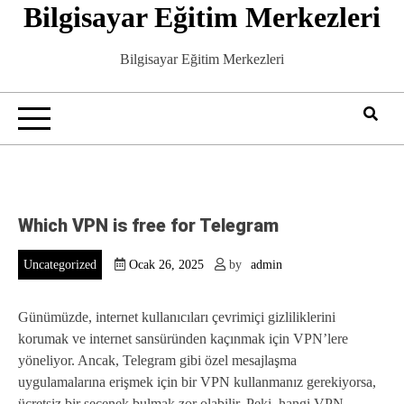
Bilgisayar Eğitim Merkezleri
Skip
to
content
Bilgisayar Eğitim Merkezleri
Which VPN is free for Telegram
Uncategorized
Ocak 26, 2025
by
admin
Günümüzde, internet kullanıcıları çevrimiçi gizliliklerini
korumak ve internet sansüründen kaçınmak için VPN’lere
yöneliyor. Ancak, Telegram gibi özel mesajlaşma
uygulamalarına erişmek için bir VPN kullanmanız gerekiyorsa,
ücretsiz bir seçenek bulmak zor olabilir. Peki, hangi VPN