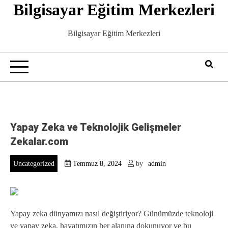
Bilgisayar Eğitim Merkezleri
Skip
to
content
Bilgisayar Eğitim Merkezleri
Yapay Zeka ve Teknolojik Gelişmeler
Zekalar.com
Uncategorized
Temmuz 8, 2024
by
admin
Yapay zeka dünyamızı nasıl değiştiriyor? Günümüzde teknoloji
ve yapay zeka, hayatımızın her alanına dokunuyor ve bu