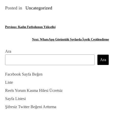
Posted in
Uncategorized
Y
Previous:
Kadın Futbolunun Yükselişi
a
Next:
WhatsApp Görüntülü Şovlarda İçerik Çeşitlendirme
z
Ara
ı
Ara
g
e
Facebook Sayfa Beğen
z
Liste
Reels Yorum Kasma Hilesi Ücretsiz
i
Sayfa Listesi
n
Şifresiz Twitter Beğeni Arttırma
m